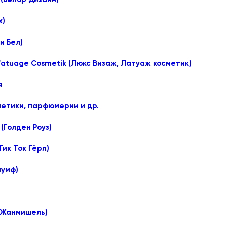
x)
уи Бел)
L'atuage Cosmetik (Люкс Визаж, Латуаж косметик)
я
етики, парфюмерии и др.
(Голден Роуз)
(Тик Ток Гёрл)
иумф)
(Жанмишель)