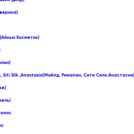
еверина)
 (Айкью Косметик)
)
илин)
n, Siti Silk ,Anastasia(Майлд, Рималан, Сити Силк.Анастасия
аж)
нель)
волос
ос