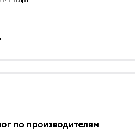
ерию товара
а
лог по производителям