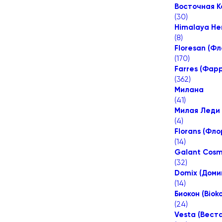
Восточная К
(
30
)
Himalaya Her
(
8
)
Floresan (Ф
(
170
)
Farres (Фар
(
362
)
Милана
(
41
)
Милая Леди 
(
4
)
Florans (Фл
(
14
)
Galant Cosm
(
32
)
Domix (Доми
(
14
)
Биокон (Biok
(
24
)
Vesta (Веста