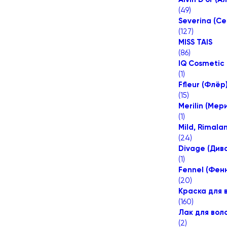
(
49
)
Severina (С
(
127
)
MISS TAIS
(
86
)
IQ Cosmetic
(
1
)
Ffleur (Флёр
(
15
)
Merilin (Мер
(
1
)
Mild, Rimala
(
24
)
Divage (Див
(
1
)
Fennel (Фен
(
20
)
Краска для 
(
160
)
Лак для вол
(
2
)