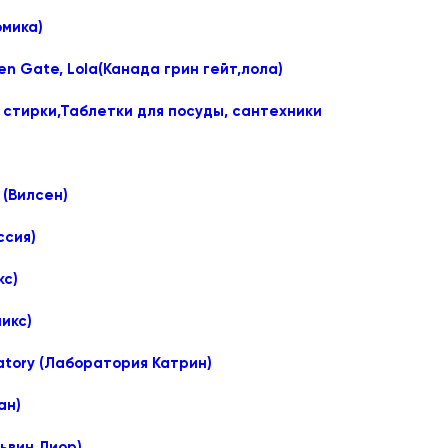
омика)
n Gate, Lola(Канада грин гейт,лола)
 стирки,Таблетки для посуды, сантехники
 (Вилсен)
ссия)
кс)
икс)
ratory (Лаборатория Катрин)
ан)
львин Диор)