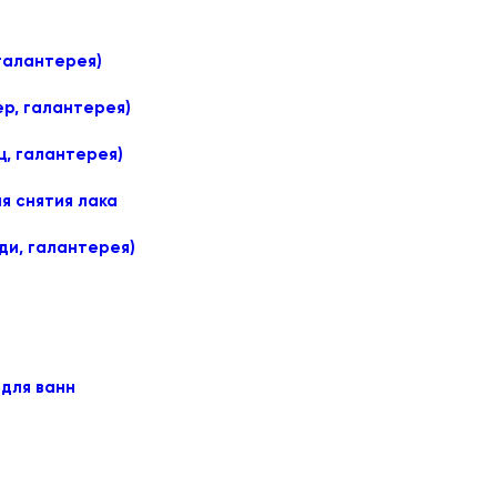
галантерея)
ер, галантерея)
ц, галантерея)
я снятия лака
нди, галантерея)
 для ванн