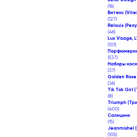
(
16
)
Витекс (Vite
(
127
)
Relouis (Рел
(
46
)
Lux Visage, 
(
101
)
Парфюмери
(
537
)
Наборы косм
(
37
)
Golden Rose 
(
36
)
Tik Tok Girl 
(
8
)
Triumph (Тр
(
400
)
Салицинк
(
15
)
Jeanmishel 
(
105
)