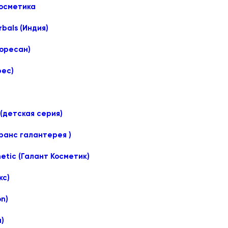
осметика
bals (Индия)
лоресан)
рес)
(детская серия)
оранс галантерея )
etic (Галант Косметик)
кс)
on)
)