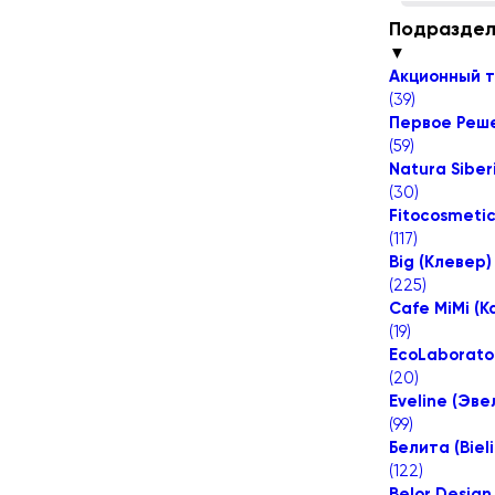
Подразде
▼
Акционный 
(
39
)
Первое Реш
(
59
)
Natura Sibe
(
30
)
Fitocosmeti
(
117
)
Big (Клевер)
(
225
)
Cafe MiMi (
(
19
)
EcoLaborato
(
20
)
Eveline (Эве
(
99
)
Белита (Bieli
(
122
)
Belor Design