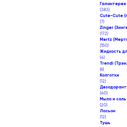
Галантерея
(
383
)
Cute-Cute (
(
7
)
Zinger (Зинг
(
172
)
Mertz (Мерт
(
150
)
Жидкость дл
(
4
)
Trendi (Трэ
(
6
)
Колготки
(
12
)
Дезодорант
(
40
)
Мыло и соль
(
20
)
Лосьон
(
12
)
Тушь