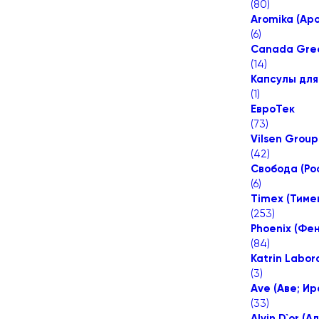
(
80
)
Aromika (Ар
(
6
)
Canada Gree
(
14
)
Капсулы для
(
1
)
ЕвроТек
(
73
)
Vilsen Group
(
42
)
Свобода (Ро
(
6
)
Timex (Тиме
(
253
)
Phoenix (Фен
(
84
)
Katrin Labo
(
3
)
Ave (Аве; Ир
(
33
)
Alvin D`or (А