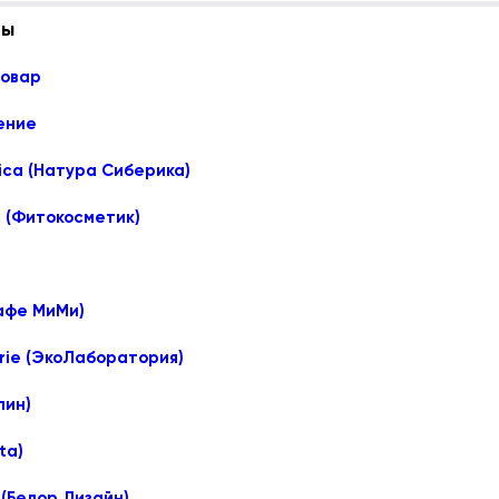
лы
товар
ение
rica (Натура Сиберика)
c (Фитокосметик)
Кафе МиМи)
rie (ЭкоЛаборатория)
лин)
ta)
 (Белор Дизайн)