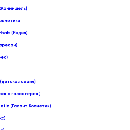
(Жанмишель)
осметика
bals (Индия)
лоресан)
рес)
(детская серия)
оранс галантерея )
etic (Галант Косметик)
кс)