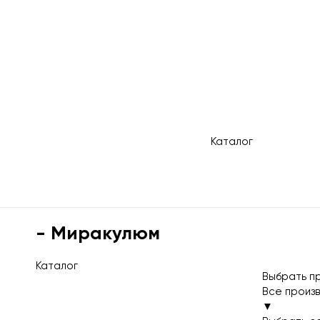
Главная страница BRIGPLUS
Одноклас
ВКонтакт
Twitter
WhatsAp
Telegram
Max
Каталог
Главная страница BRIGPLUS
- Миракулюм
Каталог
Выбрать п
Все произ
▼