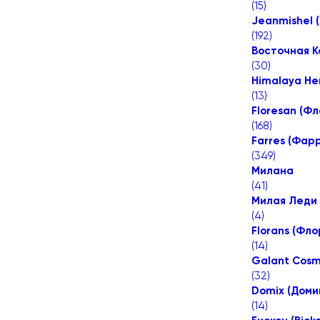
(
15
)
Jeanmishel 
(
192
)
Восточная К
(
30
)
Himalaya Her
(
13
)
Floresan (Ф
(
168
)
Farres (Фар
(
349
)
Милана
(
41
)
Милая Леди 
(
4
)
Florans (Фл
(
14
)
Galant Cosm
(
32
)
Domix (Доми
(
14
)