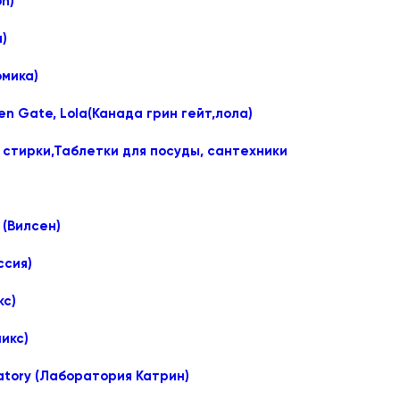
on)
)
омика)
n Gate, Lola(Канада грин гейт,лола)
 стирки,Таблетки для посуды, сантехники
 (Вилсен)
ссия)
кс)
икс)
ratory (Лаборатория Катрин)