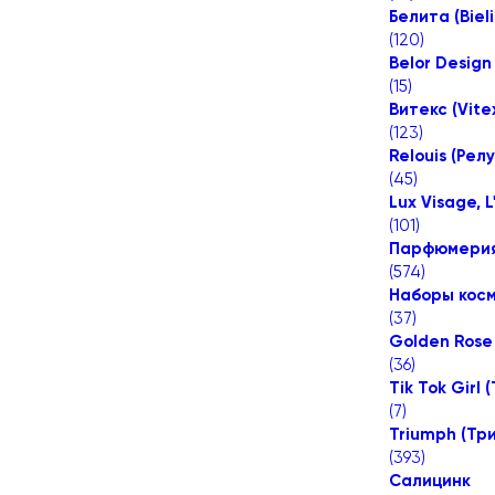
Белита (Bieli
(
120
)
Belor Design
(
15
)
Витекс (Vite
(
123
)
Relouis (Рел
(
45
)
Lux Visage, 
(
101
)
Парфюмери
(
574
)
Наборы косм
(
37
)
Golden Rose 
(
36
)
Tik Tok Girl 
(
7
)
Triumph (Тр
(
393
)
Салицинк