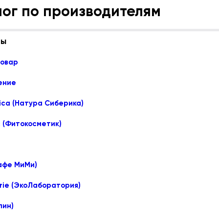
лог по производителям
лы
товар
ение
rica (Натура Сиберика)
c (Фитокосметик)
Кафе МиМи)
rie (ЭкоЛаборатория)
лин)