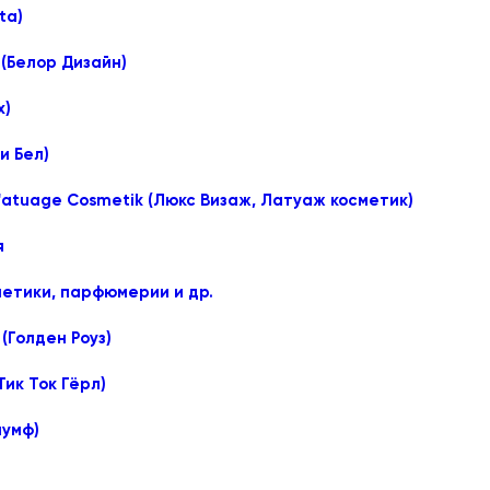
ta)
 (Белор Дизайн)
x)
уи Бел)
L'atuage Cosmetik (Люкс Визаж, Латуаж косметик)
я
етики, парфюмерии и др.
(Голден Роуз)
(Тик Ток Гёрл)
иумф)