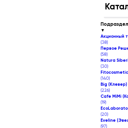
Ката
Подразде
▼
Акционный 
(
38
)
Первое Реш
(
58
)
Natura Sibe
(
30
)
Fitocosmeti
(
140
)
Big (Клевер)
(
226
)
Cafe MiMi (
(
19
)
EcoLaborato
(
20
)
Eveline (Эве
(
97
)