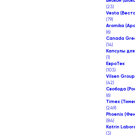
Биокон (Biok
(
23
)
Vesta (Веста
(
79
)
Aromika (Ар
(
6
)
Canada Gree
(
14
)
Капсулы для
(
1
)
ЕвроТек
(
103
)
Vilsen Group
(
42
)
Свобода (Ро
(
6
)
Timex (Тиме
(
249
)
Phoenix (Фен
(
84
)
Katrin Labo
(
3
)