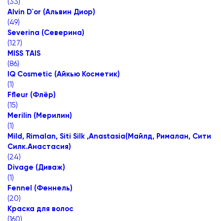
(
33
)
Alvin D`or (Альвин Диор)
(
49
)
Severina (Северина)
(
127
)
MISS TAIS
(
86
)
IQ Cosmetic (Айкью Косметик)
(
1
)
Ffleur (Флёр)
(
15
)
Merilin (Мерилин)
(
1
)
Mild, Rimalan, Siti Silk ,Anastasia(Майлд, Рималан, Сити
Силк.Анастасия)
(
24
)
Divage (Диваж)
(
1
)
Fennel (Феннель)
(
20
)
Краска для волос
(
160
)