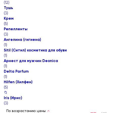
(
12
)
Тушь
(
3
)
Крем
(
5
)
Репелленты
(
3
)
Ангелина (гигиена)
(
1
)
Sitil (Ситил) косметика для обуви
(
1
)
Арнест для мужчин Deonica
(
1
)
Delta Parfum
(
1
)
Hilfen (Хилфен)
(
5
)
📁
Iris (Ирис)
(
3
)
По возрастанию цены