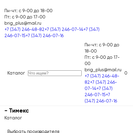
Пн-чт: с 9-00 до 18-00
Пт: с 9-00 до 17-00
brig_plus@mail.ru
Главная страница BRIGPLUS
Одноклассники
ВКонтакте
Twitter
WhatsApp
Telegram
Max
+7 (347) 246-48-82
+7 (347) 246-07-14
+7 (347)
246-07-15
+7 (347) 246-07-16
Пн-чт: с 9-00 до
18-00
Пт: с 9-00 до 17-
00
brig_plus@mail.ru
Каталог
0
Главная страница BRIGPLUS
+7 (347) 246-48-
82
+7 (347) 246-
07-14
+7 (347)
246-07-15
+7
(347) 246-07-16
- Тимекс
Каталог
Выбрать производителя