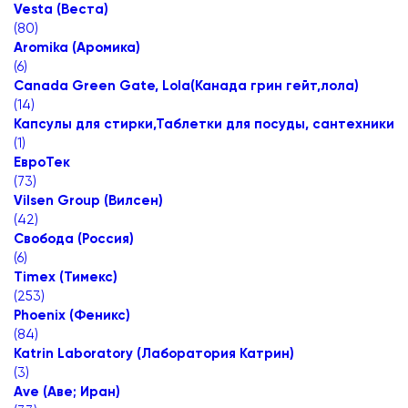
Vesta (Веста)
(
80
)
Aromika (Аромика)
(
6
)
Canada Green Gate, Lola(Канада грин гейт,лола)
(
14
)
Капсулы для стирки,Таблетки для посуды, сантехники
(
1
)
ЕвроТек
(
73
)
Vilsen Group (Вилсен)
(
42
)
Свобода (Россия)
(
6
)
Timex (Тимекс)
(
253
)
Phoenix (Феникс)
(
84
)
Katrin Laboratory (Лаборатория Катрин)
(
3
)
Ave (Аве; Иран)