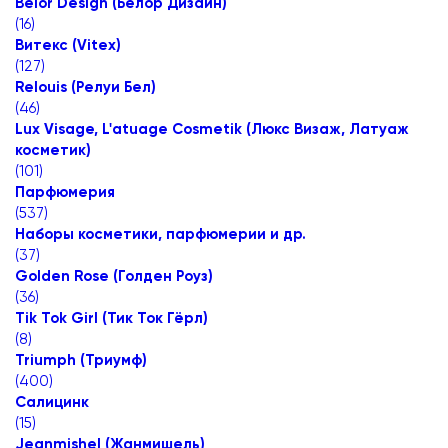
Belor Design (Белор Дизайн)
(
16
)
Витекс (Vitex)
(
127
)
Relouis (Релуи Бел)
(
46
)
Lux Visage, L'atuage Cosmetik (Люкс Визаж, Латуаж
косметик)
(
101
)
Парфюмерия
(
537
)
Наборы косметики, парфюмерии и др.
(
37
)
Golden Rose (Голден Роуз)
(
36
)
Tik Tok Girl (Тик Ток Гёрл)
(
8
)
Triumph (Триумф)
(
400
)
Салицинк
(
15
)
Jeanmishel (Жанмишель)