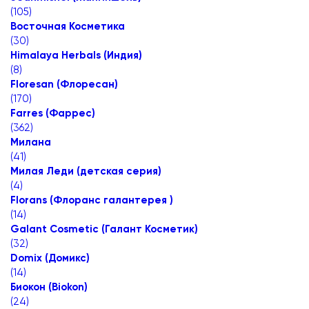
(
105
)
Восточная Косметика
(
30
)
Himalaya Herbals (Индия)
(
8
)
Floresan (Флоресан)
(
170
)
Farres (Фаррес)
(
362
)
Милана
(
41
)
Милая Леди (детская серия)
(
4
)
Florans (Флоранс галантерея )
(
14
)
Galant Cosmetic (Галант Косметик)
(
32
)
Domix (Домикс)
(
14
)
Биокон (Biokon)
(
24
)