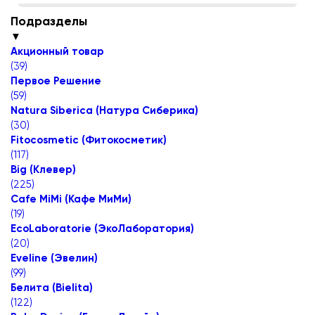
Подразделы
▼
Акционный товар
(
39
)
Первое Решение
(
59
)
Natura Siberica (Натура Сиберика)
(
30
)
Fitocosmetic (Фитокосметик)
(
117
)
Big (Клевер)
(
225
)
Cafe MiMi (Кафе МиМи)
(
19
)
EcoLaboratorie (ЭкоЛаборатория)
(
20
)
Eveline (Эвелин)
(
99
)
Белита (Bielita)
(
122
)